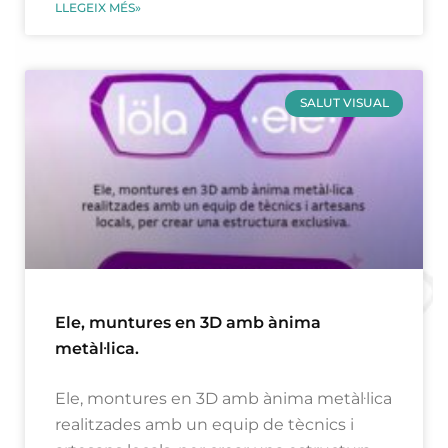
LLEGEIX MÉS»
SALUT VISUAL
Ele, muntures en 3D amb ànima
metàl·lica.
Ele, montures en 3D amb ànima metàl·lica
realitzades amb un equip de tècnics i