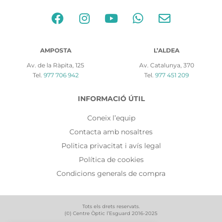
AMPOSTA
L’ALDEA
Av. de la Ràpita, 125
Av. Catalunya, 370
Tel.
977 706 942
Tel.
977 451 209
INFORMACIÓ ÚTIL
Coneix l’equip
Contacta amb nosaltres
Politica privacitat i avís legal
Política de cookies
Condicions generals de compra
Tots els drets reservats.
(©) Centre Òptic l’Esguard 2016-2025