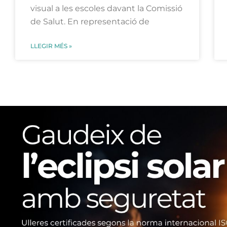
visual a les escoles davant la Comissió
de Salut. En representació de
LLEGIR MÉS »