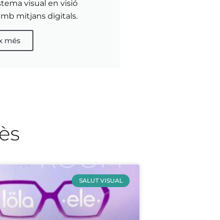
stema visual en visió
mb mitjans digitals.
ix més
rès
SALUT VISUAL