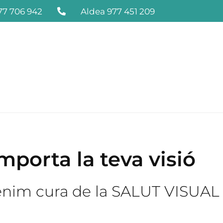
7 706 942
Aldea 977 451 209
mporta la teva visió
tenim cura de la SALUT VISUAL