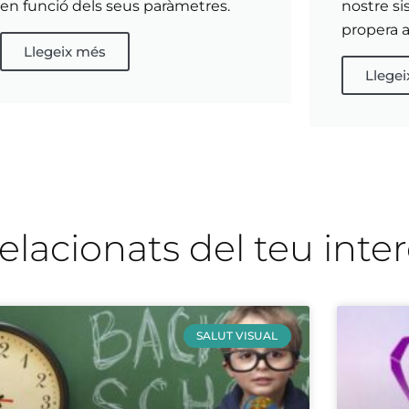
en funció dels seus paràmetres.
nostre si
propera a
Llegeix més
Llege
relacionats del teu inte
SALUT VISUAL