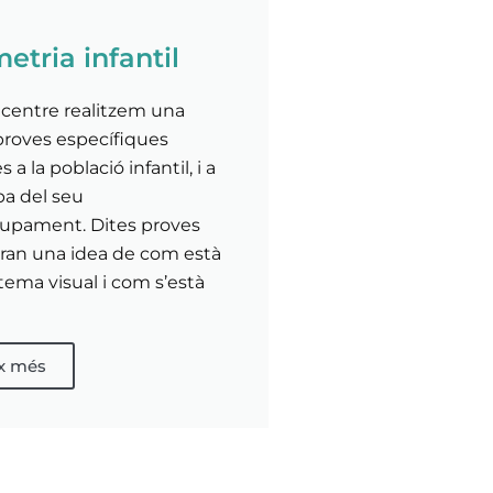
etria infantil
 centre realitzem una
proves específiques
a la població infantil, i a
pa del seu
upament. Dites proves
ran una idea de com està
stema visual i com s’està
ix més