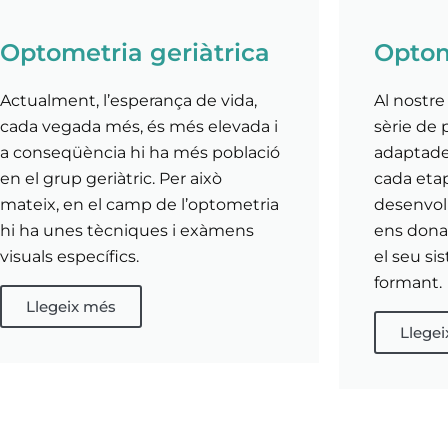
Optometria geriàtrica
Optom
Actualment, l’esperança de vida,
Al nostre
cada vegada més, és més elevada i
sèrie de 
a conseqüència hi ha més població
adaptades 
en el grup geriàtric. Per això
cada eta
mateix, en el camp de l’optometria
desenvol
hi ha unes tècniques i exàmens
ens dona
visuals específics.
el seu si
formant.
Llegeix més
Llege