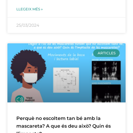
LLEGEIX MÉS »
25/03/2024
ARTICLES
Perquè no escoltem tan bé amb la
mascareta? A que és deu això? Quin és