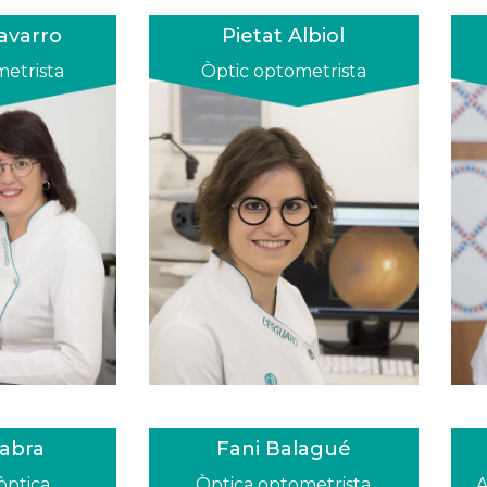
avarro
Pietat Albiol
metrista
Òptic optometrista
abra
Fani Balagué
’òptica
Òptica optometrista
A