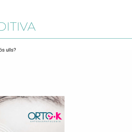
DITIVA
ós ulls?