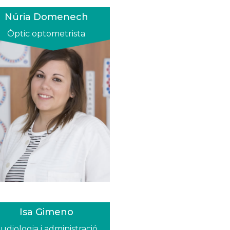
Núria Domenech
Òptic optometrista
Isa Gimeno
udiologia i administració