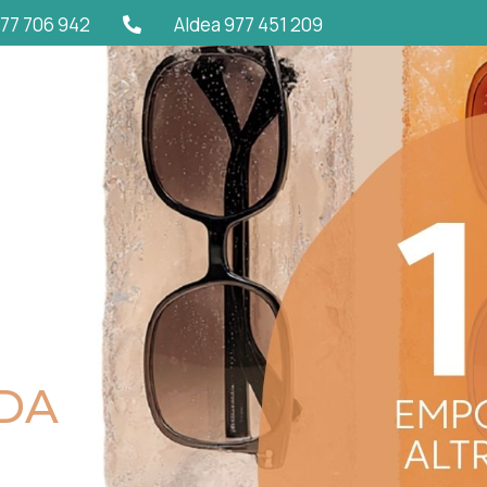
77 706 942
Aldea 977 451 209
ADA