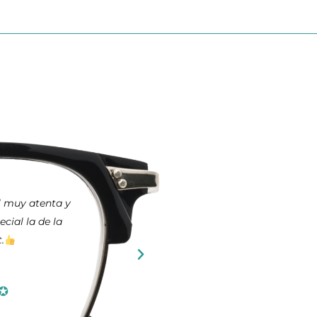
uy atenta y
Bona cual
l la de la
pu