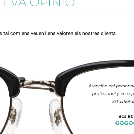
TEVA OPINIÓ
s tal com ens veuen i ens valoren els nostres clients.
Atención del personal m
profesional y en especia
Srta.Pietat.
ecs 80
✪✪✪✪✪