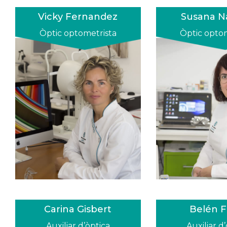
Vicky Fernandez
Susana N
Òptic optometrista
Òptic opto
Carina Gisbert
Belén F
Auxiliar d’òptica
Auxiliar d