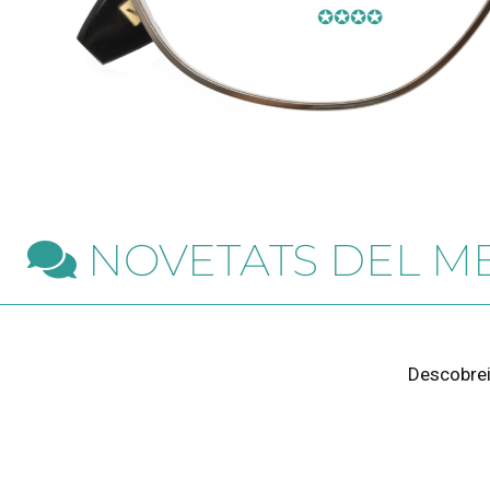
✪✪✪✪
NOVETATS DEL M
Descobreix