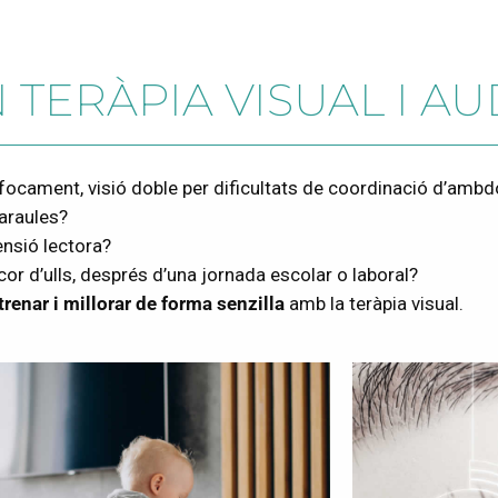
 TERÀPIA VISUAL I AU
nfocament, visió doble per dificultats de coordinació d’ambd
paraules?
ensió lectora?
cor d’ulls, després d’una jornada escolar o laboral?
renar i millorar de forma senzilla
amb la teràpia visual.