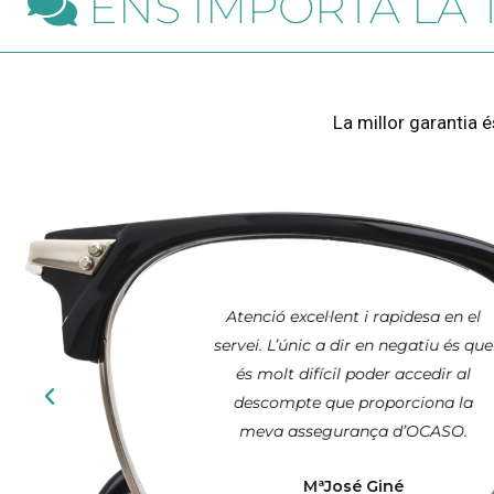
ENS IMPORTA LA 
La millor garantia é
Atenció excel·lent i rapidesa en el
servei. L’únic a dir en negatiu és que
és molt difícil poder accedir al
descompte que proporciona la
meva assegurança d’OCASO.
MªJosé Giné